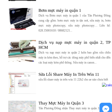
Bơm mực máy in quận 1
Dịch vụ Bơm mực máy in quận 1 của Tân Phương Đông
cung cấp gồm: bơm mực máy in tận nơi, sửa máy in, bơm
mực máy photocopy, sửa máy photocopy… Liên hệ:
028.35001618 / 08682121...
Dịch vụ nạp mực máy in quận 2, TP
HCM
Dịch vụ nạp mực máy in quận 2 luôn bao gồm sửa chữa
máy in kèm theo, hỗ trợ các dòng máy phổ biến nhất cho đến
các loại máy kém phổ thông. Sửa máy in canon...
Sửa Lỗi Share Máy In Trên Win 11
sửa lỗi share máy in trên win 11 22h2 cho ae nào chưa biết
Thay Mực Máy In Quận 3
Tân Phương Đông nhận Thay mực máy in quận 3, các máy