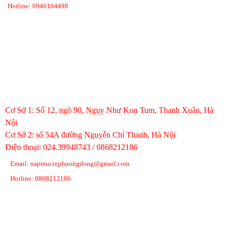
Hotline: 0946104498
VĂN PHÒNG HÀ NỘI
Cơ Sở 1: Số 12, ngõ 90, Ngụy Như Kon Tum, Thanh Xuân, Hà
Nội
Cơ Sở 2: số 54A đường Nguyễn Chí Thanh, Hà Nội
Điện thoại: 024.39948743 / 0868212186
Email: napmucinphuongdong@gmail.com
Hotline: 0868212186
TAG TỪ KHÓA