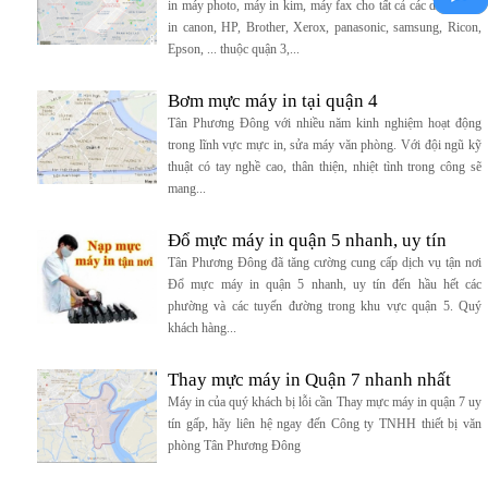
in máy photo, máy in kim, máy fax cho tất cả các dòng máy
in canon, HP, Brother, Xerox, panasonic, samsung, Ricon,
Epson, ... thuộc quận 3,...
Bơm mực máy in tại quận 4
Tân Phương Đông với nhiều năm kinh nghiệm hoạt động
trong lĩnh vực mực in, sửa máy văn phòng. Với đội ngũ kỹ
thuật có tay nghề cao, thân thiện, nhiệt tình trong công sẽ
mang...
Đổ mực máy in quận 5 nhanh, uy tín
Tân Phương Đông đã tăng cường cung cấp dịch vụ tận nơi
Đổ mực máy in quận 5 nhanh, uy tín đến hầu hết các
phường và các tuyến đường trong khu vực quận 5. Quý
khách hàng...
Thay mực máy in Quận 7 nhanh nhất
Máy in của quý khách bị lỗi cần Thay mực máy in quận 7 uy
tín gấp, hãy liên hệ ngay đến Công ty TNHH thiết bị văn
phòng Tân Phương Đông