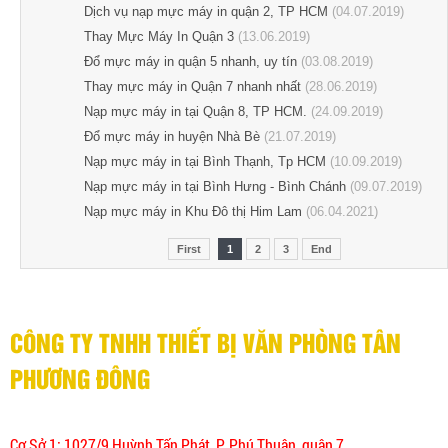
Dịch vụ nạp mực máy in quận 2, TP HCM
(04.07.2019)
Thay Mực Máy In Quận 3
(13.06.2019)
Đổ mực máy in quận 5 nhanh, uy tín
(03.08.2019)
Thay mực máy in Quận 7 nhanh nhất
(28.06.2019)
Nạp mực máy in tại Quận 8, TP HCM.
(24.09.2019)
Đổ mực máy in huyện Nhà Bè
(21.07.2019)
Nạp mực máy in tại Bình Thạnh, Tp HCM
(10.09.2019)
Nạp mực máy in tại Bình Hưng - Bình Chánh
(09.07.2019)
Nạp mực máy in Khu Đô thị Him Lam
(06.04.2021)
First
1
2
3
End
CÔNG TY TNHH THIẾT BỊ VĂN PHÒNG TÂN
PHƯƠNG ĐÔNG
Cơ Sở 1: 1027/9 Huỳnh Tấn Phát, P. Phú Thuận, quận 7.