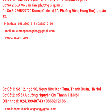
Cơ Sở 2: 63A Võ Văn Tần, phường 6, quận 3.
Cơ Sở 3: 2665/27/20 Đường Quốc Lộ 1A, Phường Đông Hưng Thuận, quận
12.
Điện thoại: 028.35001618 / 0868212166
Email: mucintanphuongdong@gmail.com
Hotline: 0946104498
VĂN PHÒNG HÀ NỘI
Cơ Sở 1: Số 12, ngõ 90, Ngụy Như Kon Tum, Thanh Xuân, Hà Nội
Cơ Sở 2: số 54A đường Nguyễn Chí Thanh, Hà Nội
Điện thoại: 024.39948743 / 0868212186
Email: napmucinphuongdong@gmail.com