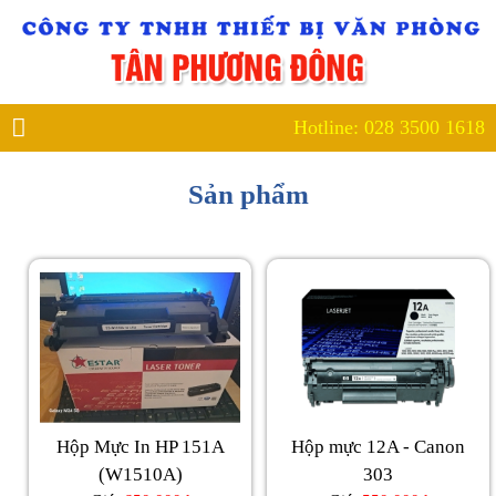
1618
Hotline: 028 3500 1618
Sản phẩm
Hộp Mực In HP 151A
Hộp mực 12A - Canon
(W1510A)
303