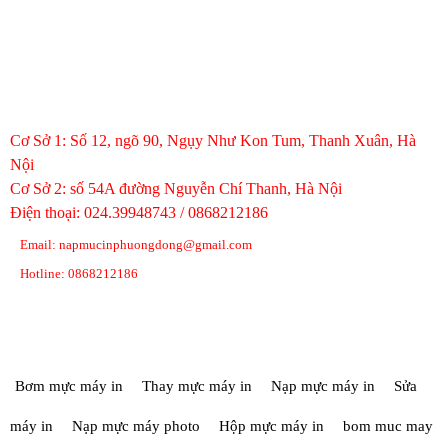
VĂN PHÒNG HÀ NỘI
Cơ Sở 1: Số 12, ngõ 90, Ngụy Như Kon Tum, Thanh Xuân, Hà
Nội
Cơ Sở 2: số 54A đường Nguyễn Chí Thanh, Hà Nội
Điện thoại: 024.39948743 / 0868212186
Email: napmucinphuongdong@gmail.com
Hotline: 0868212186
TAG TỪ KHÓA
Bơm mực máy in
Thay mực máy in
Nạp mực máy in
Sửa
máy in
Nạp mực máy photo
Hộp mực máy in
bom muc may