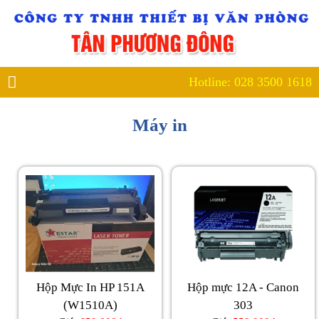
1618
Hotline: 028 3500 1618
Máy in
Hộp Mực In HP 151A
Hộp mực 12A - Canon
(W1510A)
303