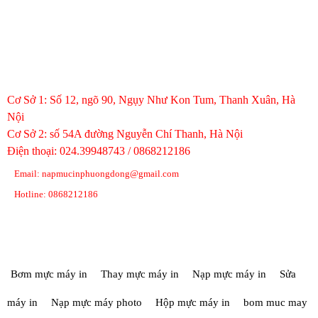
VĂN PHÒNG HÀ NỘI
Cơ Sở 1: Số 12, ngõ 90, Ngụy Như Kon Tum, Thanh Xuân, Hà
Nội
Cơ Sở 2: số 54A đường Nguyễn Chí Thanh, Hà Nội
Điện thoại: 024.39948743 / 0868212186
Email: napmucinphuongdong@gmail.com
Hotline: 0868212186
TAG TỪ KHÓA
Bơm mực máy in
Thay mực máy in
Nạp mực máy in
Sửa
máy in
Nạp mực máy photo
Hộp mực máy in
bom muc may