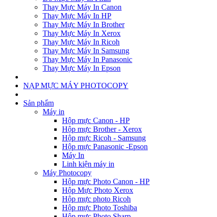
Thay Mực Máy In Canon
Thay Mực Máy In HP
Thay Mực Máy In Brother
Thay Mực Máy In Xerox
Thay Mực Máy In Ricoh
Thay Mực Máy In Samsung
Thay Mực Máy In Panasonic
Thay Mực Máy In Epson
NẠP MỰC MÁY PHOTOCOPY
Sản phẩm
Máy in
Hộp mực Canon - HP
Hộp mực Brother - Xerox
Hộp mực Ricoh - Samsung
Hộp mực Panasonic -Epson
Máy In
Linh kiện máy in
Máy Photocopy
Hộp mực Photo Canon - HP
Hộp Mực Photo Xerox
Hộp mực photo Ricoh
Hộp mực Photo Toshiba
Hộp mực Photo Sharp