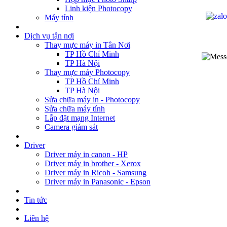
Linh kiện Photocopy
Máy tính
Dịch vụ tận nơi
Thay mực máy in Tân Nơi
TP Hồ Chí Minh
TP Hà Nội
Thay mực máy Photocopy
TP Hồ Chí Minh
TP Hà Nội
Sửa chữa máy in - Photocopy
Sửa chữa máy tính
Lắp đặt mạng Internet
Camera giám sát
Driver
Driver máy in canon - HP
Driver máy in brother - Xerox
Driver máy in Ricoh - Samsung
Driver máy in Panasonic - Epson
Tin tức
Liên hệ