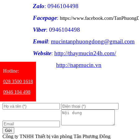
Zalo
: 0946104498
Facepage
:
https://www.facebook.com/TanPhuo
Viber
: 0946104498
Email
:
mucintanphuongdong@gmail.com
Website
:
http://thaymucin24h.com/
http://napmucin.vn
Hotline:
028 3500 1618
0946 104 498
LIÊN HỆ
Công ty TNHH Thiết bị văn phòng Tân Phương Đông