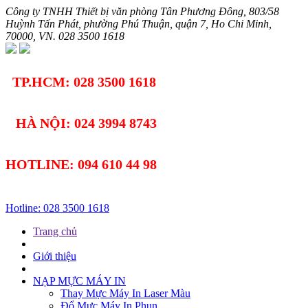
Công ty TNHH Thiết bị văn phòng Tân Phương Đông
,
803/58
Huỳnh Tấn Phát, phường Phú Thuận, quận 7
,
Ho Chi Minh
,
70000
,
VN
.
028 3500 1618
TP.HCM: 028 3500 1618
HÀ NỘI: 024 3994 8743
HOTLINE: 094 610 44 98
Hotline: 028 3500 1618
Trang chủ
Giới thiệu
NẠP MỰC MÁY IN
Thay Mực Máy In Laser Màu
Đổ Mực Máy In Phun