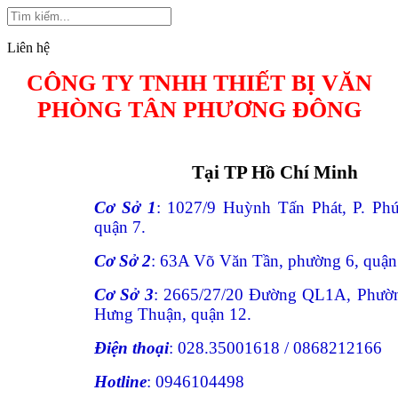
Liên hệ
CÔNG TY TNHH THIẾT BỊ VĂN
PHÒNG
TÂN PHƯƠNG ĐÔNG
Tại TP Hồ Chí Minh
Cơ Sở 1
: 1027/9 Huỳnh Tấn Phát, P. Ph
quận 7.
Cơ Sở 2
: 63A Võ Văn Tần, phường 6, quận
Cơ Sở 3
: 2665/27/20 Đường QL1A, Phườ
Hưng Thuận, quận 12.
Điện thoại
: 028.35001618 / 0868212166
hvcjhjhfgh
Hotline
: 0946104498